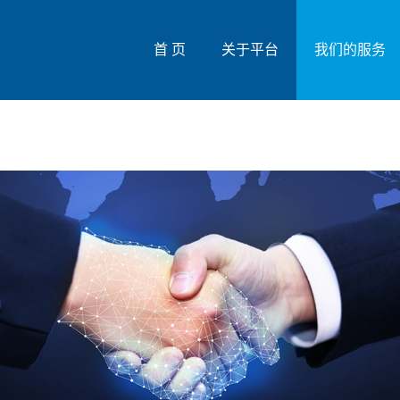
首 页
关于平台
我们的服务