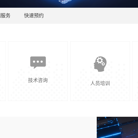
制服务
快速预约
技术咨询
人员培训